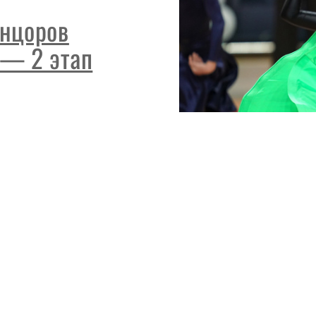
нцоров
 — 2 этап