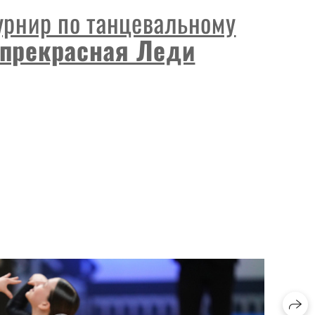
урнир по танцевальному
прекрасная Леди