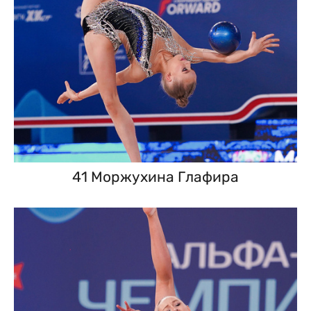
41 Моржухина Глафира